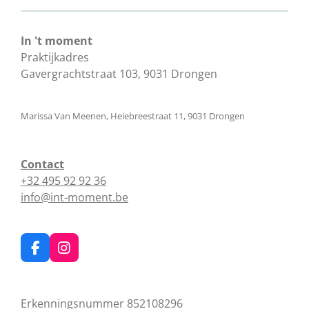
In 't moment
Praktijkadres
Gavergrachtstraat 103, 9031 Drongen
Marissa Van Meenen, Heiebreestraat 11, 9031 Drongen
Contact
+32 495 92 92 36
info@int-moment.be
F
I
a
n
c
s
e
t
Erkenningsnummer 852108296
b
a