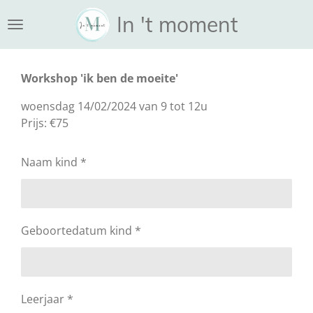
Ga
In 't moment
direct
naar
de
Workshop 'ik ben de moeite'
hoofdinhoud
woensdag 14/02/2024 van 9 tot 12u
Prijs: €75
Naam kind *
Geboortedatum kind *
Leerjaar *