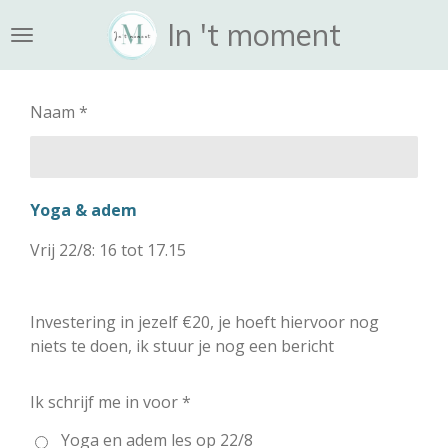
Ga
In 't moment
direct
naar
de
Naam *
hoofdinhoud
Yoga & adem
Vrij 22/8: 16 tot 17.15
Investering in jezelf €20, je hoeft hiervoor nog
niets te doen, ik stuur je nog een bericht
Ik schrijf me in voor *
Yoga en adem les op 22/8