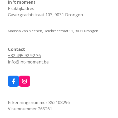
In 't moment
Praktijkadres
Gavergrachtstraat 103, 9031 Drongen
Marissa Van Meenen, Heiebreestraat 11, 9031 Drongen
Contact
+32 495 92 92 36
info@int-moment.be
F
I
a
n
c
s
e
t
Erkenningsnummer 852108296
b
a
o
g
Visumnummer 265261
o
r