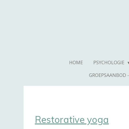
Ga
direct
naar
de
hoofdinhoud
HOME
PSYCHOLOGIE
GROEPSAANBOD 
Restorative yoga