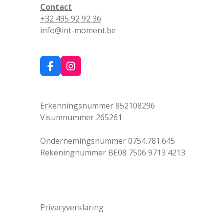
Contact
+32 495 92 92 36
info@int-moment.be
F
I
a
n
c
s
e
t
Erkenningsnummer 852108296
b
a
o
g
Visumnummer 265261
o
r
k
a
Ondernemingsnummer 0754.781.645
m
Rekeningnummer BE08 7506 9713 4213
Privacyverklaring